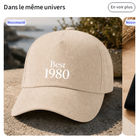
Questions fréquentes
Dans le même univers
En voir plus
Nouveauté
Nouvea