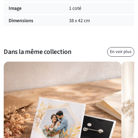
polyvalence. Conçus dans des matériaux durables comme le
Image
1 coté
coton ou la toile, ils remplacent efficacement les sacs en
plastique à usage unique. En plus d’être pratiques et
Dimensions
38 x 42 cm
respectueux de l’environnement, ces sacs sont totalement
personnalisables pour répondre à vos besoins. Vous pouvez
créer un
tote bag imprimé
pour un usage personnel ou opter
pour un tote bag publicitaire afin de promouvoir votre activité.
Dans la même collection
En voir plus
Ce sac en tissu personnalisé se décline en plusieurs tailles et
styles, s’adaptant à toutes les occasions.
Un sac tote bag à personnaliser pour tous
Un tote bag personnalisé à l'unité, créativité et originalité
Exprimez votre créativité en optant pour un
tote bag
personnalisé photo
. Offrez-le en cadeau pour un anniversaire,
une fête ou une occasion spéciale. Vous pouvez également
l’utiliser comme sac pratique au quotidien, que ce soit pour
vos courses, vos sorties ou vos déplacements. Ce
tote bag
personnalisé pas cher
s’adapte à tous les goûts et budgets.