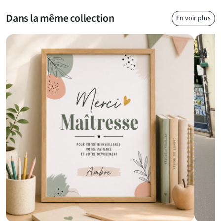
Dans la même collection
En voir plus
Un cadeau original et affectueux pour maîtresse adorée
Envie de faire plaisir sans tomber dans le classique bouquet de
fleurs ? Ce tote bag est la solution idéale : utile, esthétique et
rempli d’amour. Son visuel délicat et son message bienveillant
en font un présent authentique, qui restera dans le cœur de la
maîtresse bien après la dernière cloche. Expédié rapidement
depuis la France, ce sac est prêt à offrir et ravira toutes les
enseignantes qui méritent d’être mises à l’honneur.
Questions fréquentes