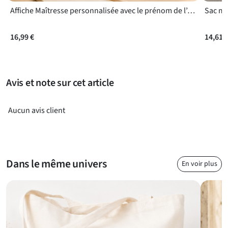
Affiche Maîtresse personnalisée avec le prénom de l’enfant
Sac ma
16,99 €
14,61 
Avis et note sur cet article
Aucun avis client
Dans le même univers
En voir plus