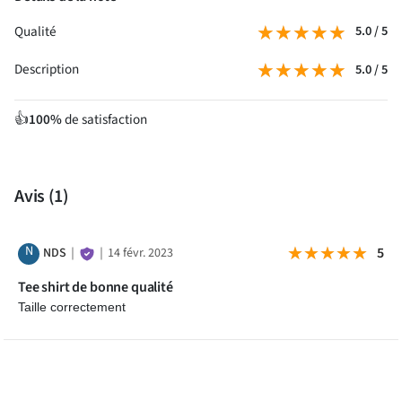
★★★★★
★★★★★
Qualité
5.0 / 5
★★★★★
★★★★★
Description
5.0 / 5
100%
de satisfaction
👍
Avis
(1)
N
★★★★★
★★★★★
5
NDS
｜
｜
14 févr. 2023
Tee shirt de bonne qualité
Taille correctement