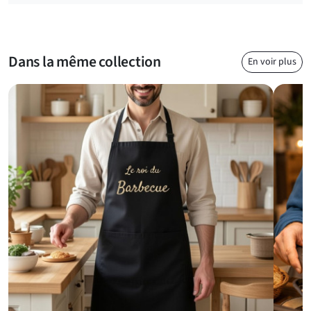
fête des pères ou d’un départ à la retraite, il surprend toujours
par sa phrase pleine d’autodérision. C’est un clin d'œil
bienveillant pour célébrer les petits plaisirs simples : ne rien
faire… et le revendiquer !
Dans la même collection
En voir plus
Style décontracté et confort garanti au quotidien
En plus de son message qui fait sourire, ce
t-shirt homme à
slogan drôle
assure niveau qualité. Son tissu doux et respirant
le rend agréable à porter toute la journée. Il s’adapte à tous les
styles et se marie parfaitement avec un jean ou un short pour
un look casual assumé. Grâce à sa couleur grise intemporelle,
il reste facile à assortir, quelle que soit la saison. Et surtout, il
ne passe jamais inaperçu ! Ce t-shirt est un incontournable
pour ceux qui prennent la vie du bon côté.
Questions fréquentes