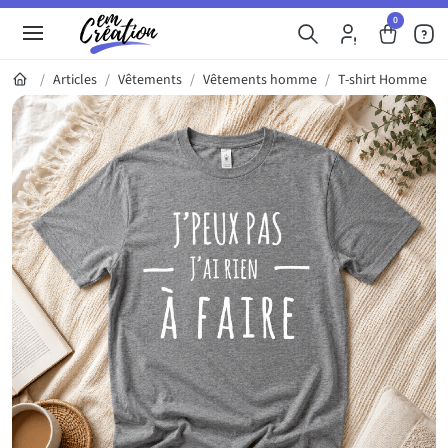
0
Articles
Vêtements
Vêtements homme
T-shirt Homme
Galerie du produit