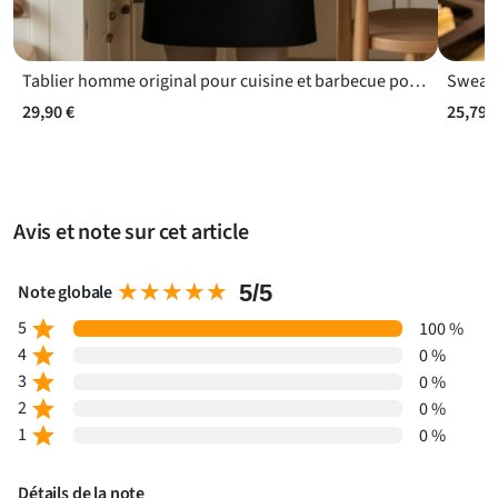
Tablier homme original pour cuisine et barbecue pour préparer un barbecue en famille
29,90 €
25,79 
Avis et note sur cet article
★★★★★
★★★★★
5/5
Note globale
5
star
100 %
4
star
0 %
3
star
0 %
2
star
0 %
1
star
0 %
Détails de la note