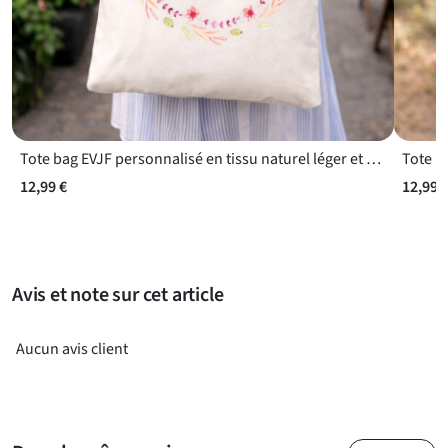
de l’EVJF un moment inoubliable avec ce t-shirt unique !
Tote bag EVJF personnalisé en tissu naturel léger et réutilisable
Tote b
12,99 €
12,99 
Avis et note sur cet article
Aucun avis client