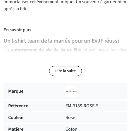
immortaliser cet événement unique. Un souvenir à garder bien
après la fête !
En savoir plus
Un t-shirt team de la mariée pour un EVJF réussi
Un
enterrement de vie de jeune fille
réussi passe par des
tenues assorties pour toute l’équipe de la mariée ! Ce
t-shirt
Team de la mariée
est l’accessoire parfait pour unir les
participantes et marquer l’événement avec élégance. Son
Lire la suite
design délicat, avec une couronne de fleurs aux tons pastel et
une typographie raffinée, apporte une touche chic et bohème
Marque
à votre tenue. Facile à associer avec un jean, une jupe ou un
short, il s’adapte à tous les styles pour une
journée fun et
Référence
EM-3185-ROSE-S
festive en l’honneur de la future mariée
.
Couleur
Rose
Un confort optimal pour une journée pleine d’émotions
Matière
Coton
Conçu dans un coton doux et respirant, ce
t-shirt EVJF
garantit