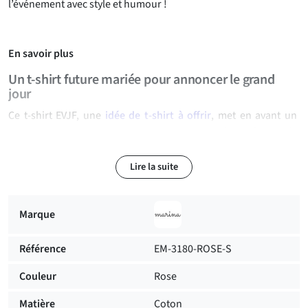
l’événement avec style et humour !
En savoir plus
Un t-shirt future mariée pour annoncer le grand
jour
Ce t-shirt EVJF, une
idée de t-shirt à offrir
, met en avant un
message humoristique et touchant : "
Ça devient sérieux, je
vais me marier !
". L’inscription en
rouge et noir
est
accompagnée d’un petit cœur et d’un tracé de fréquence
Lire la suite
cardiaque, rappelant l’émotion et l’excitation du mariage à
venir. Son fond
rose pastel
apporte une touche féminine et
élégante, parfaite pour une future mariée qui souhaite
Marque
célébrer cette étape avec style.
Référence
EM-3180-ROSE-S
Un confort absolu pour une journée pleine d’émotions
Couleur
Rose
Fabriqué en
100 % coton
, ce t-shirt est conçu pour offrir une
grande douceur et une respirabilité parfaite, idéale pour un
Matière
Coton