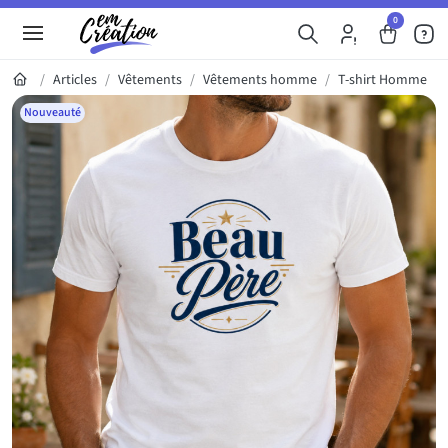
0
Articles
Vêtements
Vêtements homme
T-shirt Homme
Galerie du produit
Nouveauté