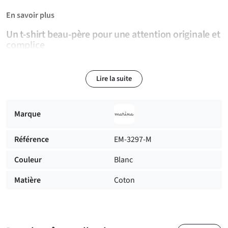
En savoir plus
Un t-shirt beau-père pour une attention originale et
complice
Ce
t-shirt Beau Père
ne joue pas la carte du grand discours. Il
va plutôt à l’essentiel, avec un message simple et un visuel
Lire la suite
élégant qui parlent d’eux-mêmes. Dans une famille, le beau-
père peut avoir mille visages : celui qui conseille, qui
accompagne, qui aide, qui plaisante, qui conduit, qui répare,
Marque
qui écoute, ou qui est simplement là au bon moment. Ce t-shirt
permet de lui offrir une attention personnelle, sans tomber
Référence
EM-3297-M
dans le cadeau trop appuyé ou trop sentimental.
Couleur
Blanc
Un t-shirt sobre pour un beau-père qui compte
Matière
Coton
Le design associe une typographie élégante, des détails dorés
et une composition équilibrée. Le rendu reste masculin,
propre et facile à porter, loin des visuels trop chargés ou trop
humoristiques. Ce
tee-shirt beau-père
peut se porter avec un