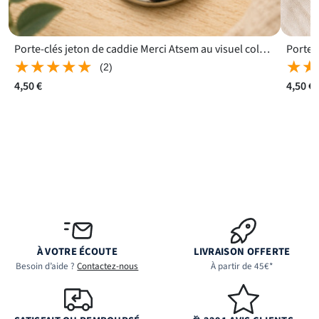
Porte-clés jeton de caddie Merci Atsem au visuel coloré facile à repérer
★★★★★
★★★★★
★★
★★
(2)
4,50 €
4,50 €
À VOTRE ÉCOUTE
LIVRAISON OFFERTE
Besoin d’aide ?
Contactez-nous
À partir de 45€*