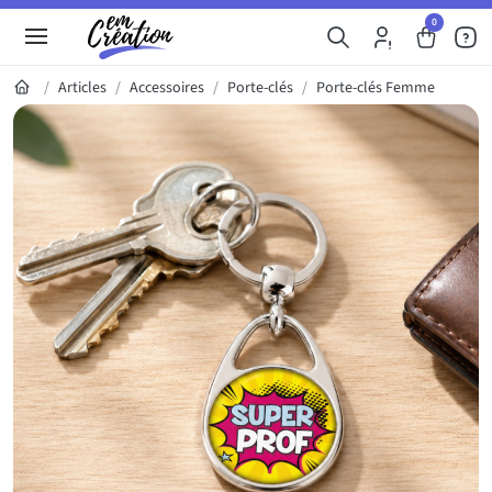
0
Articles
Accessoires
Porte-clés
Porte-clés Femme
Galerie du produit