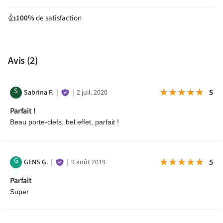
100%
de satisfaction
👍
Avis
(2)
S
★★★★★
★★★★★
5
Sabrina F.
｜
｜
2 juil. 2020
Parfait !
Beau porte-clefs, bel effet, parfait !
G
★★★★★
★★★★★
5
GENS G.
｜
｜
9 août 2019
Parfait
Super