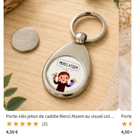
Porte-clés jeton de caddie Merci Atsem au visuel coloré facile à repérer
★★★★★
★★★★★
★★
★★
(2)
4,50 €
4,50 €