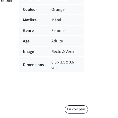
 et bien
Couleur
Orange
Matière
Métal
Genre
Femme
Age
Adulte
Image
Recto & Verso
8.5 x 3.5 x 0.6
Dimensions
 orange,
cm
ttire le
à un sac
quer une
En voir plus
ermet de