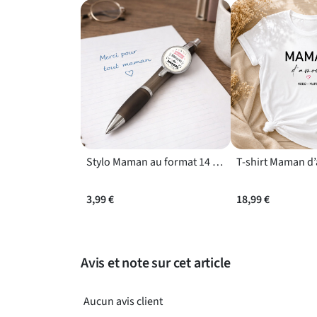
profiter du message quel que soit le côté présenté
quotidien sans être encombrant. Pour compléter 
faire plaisir aux mamans
.
Un accessoire fabriqué en France, utile et facile à of
Fabriqué en France par Angora, ce porte-clés “Su
comics coloré change des accessoires plus classi
petit cadeau idéale pour une femme adulte, à offr
pour montrer votre affection avec un objet du quo
Stylo Maman au format 14 cm avec prise en main ergonomique
3,99 €
18,99 €
Avis et note sur cet article
Aucun avis client