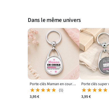
Dans le même univers
Porte-clés Maman en cours imprimé des deux côtés
★★★★★
★★★★★
★★★★★
★★★★★
(1)
3,95 €
3,95 €