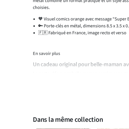
métal combine un format pratique et un style ass
choisies.
🧡 Visuel comics orange avec message “Super
🔑 Porte-clés en métal, dimensions 8.5 x 3.5 x 0
🇫🇷 Fabriqué en France, image recto et verso
En savoir plus
Un cadeau original pour belle-maman av
Le porte-clés super belle-maman comics
apporte 
inspiré de l’univers bande dessinée, met en avan
regard. Sa forme allongée et son anneau métalliqu
ou à une pochette, tout en gardant un message af
Un clin d’œil tendre pour une belle-maman qui co
Ce porte-clés en métal est une petite attention 
Dans la même collection
occasion familiale ou faire plaisir sans attendre 