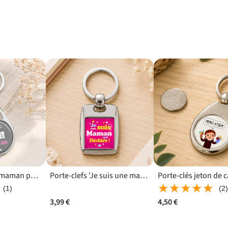
Porte clés super maman pour célébrer une héroïne du quotidien
Porte-clefs 'Je suis une maman qui déchire' pour un anniversaire ou Noël
★★★★★
★★★★★
(1)
(2
3,99 €
4,50 €