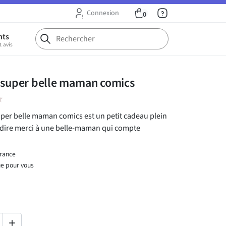
Connexion
0
nts
1 avis
s super belle maman comics
ar
uper belle maman comics est un petit cadeau plein
 dire merci à une belle-maman qui compte
France
ue pour vous
