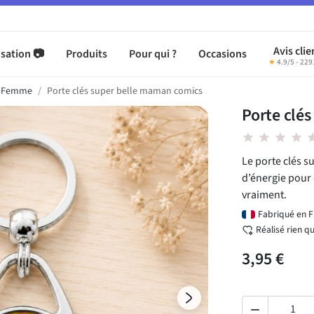
Avis clie
sation 📷
Produits
Pour qui ?
Occasions
★
4.9/5 - 229
s Femme
Porte clés super belle maman comics
Porte clé
star star star star st
Le porte clés s
d’énergie pour
vraiment.
Fabriqué en 
Réalisé rien q
3,95 €
Suivant
