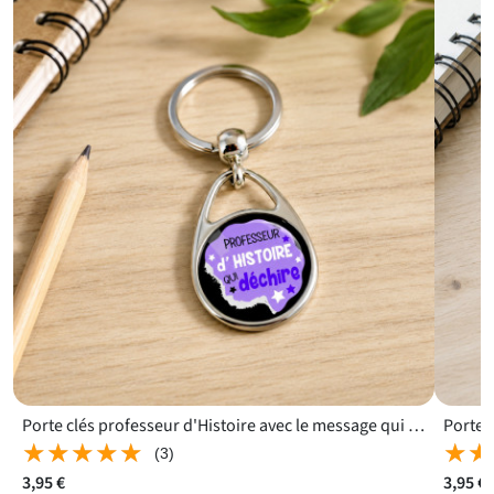
Porte clés professeur d'Histoire avec le message qui déchire
★★★★★
★★★★★
★★
★★
(3)
3,95 €
3,95 €