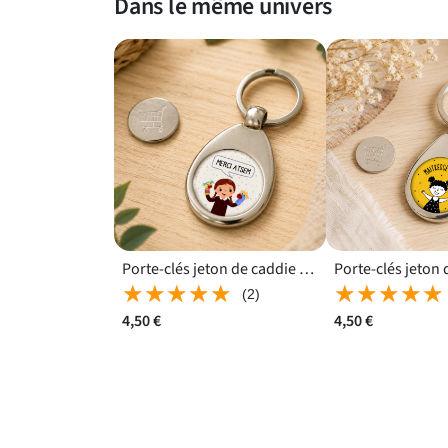
Dans le même univers
Porte-clés jeton de caddie Merci Atsem au visuel coloré facile à repérer
★★★★★
★★★★★
★★★★★
★★★★★
(2)
4,50 €
4,50 €