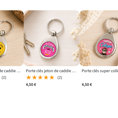
Porte-clés jeton de caddie Maîtresse en Or pour garder un souvenir de l’année en classe
Porte clés jeton de caddie AESH pratique pour utiliser les chariots de magasin
★★★★★
★★★★★
(2)
(2)
4,50 €
4,50 €