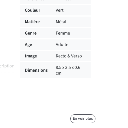
Couleur
Vert
Matière
Métal
Genre
Femme
Age
Adulte
Image
Recto & Verso
cription
8.5 x 3.5 x 0.6
Dimensions
contour
cm
her à un
ollègue,
fêtes ou
En voir plus
e, vous