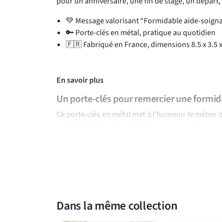
pour un anniversaire, une fin de stage, un départ
💚 Message valorisant “Formidable aide-soigna
🔑 Porte-clés en métal, pratique au quotidien
🇫🇷 Fabriqué en France, dimensions 8.5 x 3.5 
En savoir plus
Un porte-clés pour remercier une formid
Ce porte-clés en métal met à l’honneur le métier d
« Formidable aide-soignante »
ressort claireme
graphique blanc. Sa forme allongée avec médaillon 
trousseau de clés, un sac ou une pochette du quot
Une petite attention pleine de reconnaissance
Simple, utile et chargé de sens, ce porte-clés est
amie, proche ou professionnelle appréciée. Il c
Dans la même collection
simplement pour témoigner votre gratitude apr