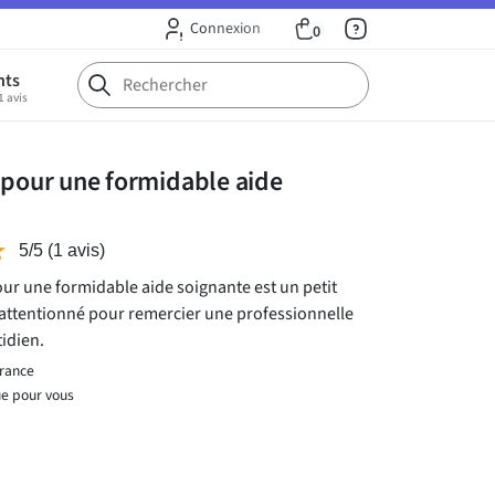
Connexion
0
nts
1 avis
 pour une formidable aide
★
★
5/5
(1 avis)
our une formidable aide soignante est un petit
 attentionné pour remercier une professionnelle
idien.
France
ue pour vous