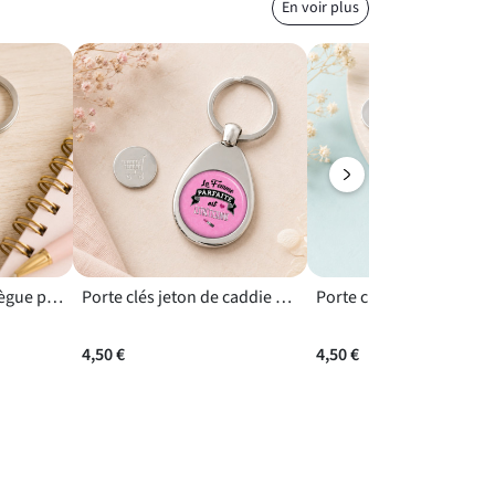
En voir plus
Porte clés super collègue pour un changement de poste
Porte clés jeton de caddie Esthéticienne au décor rose et argenté
4,50 €
4,50 €