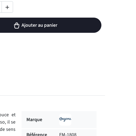

Ajouter au panier
ouce et
Marque
o, il se
 de sens
Référence
EM-1808