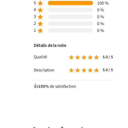
5
star
100 %
4
star
0 %
3
star
0 %
2
star
0 %
1
star
0 %
Détails de la note
★★★★★
★★★★★
Qualité
5.0 / 5
★★★★★
★★★★★
Description
5.0 / 5
100%
de satisfaction
👍