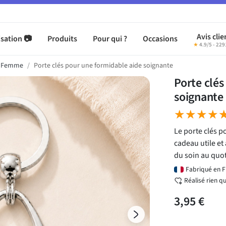
Avis clie
sation 📷
Produits
Pour qui ?
Occasions
★
4.9/5 - 229
s Femme
Porte clés pour une formidable aide soignante
Porte clés
soignante
★★★★
★★★★
Le porte clés p
cadeau utile et
du soin au quot
Fabriqué en 
Réalisé rien q
3,95 €
Suivant