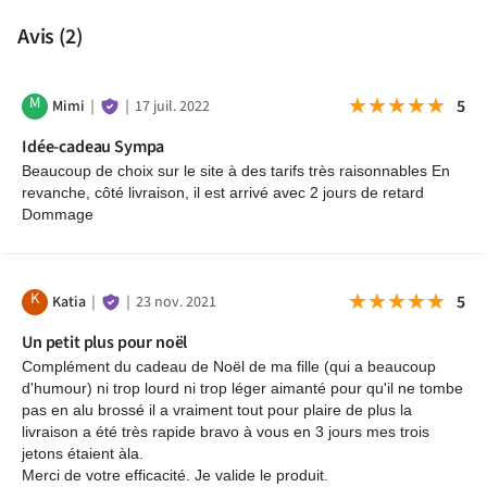
Porte-clés une nana qui déchire
Avis
(2)
Porte-clés rose pour nana qui déchire
Des porte-clés femme humoristiques et décalés, parfaits pour
M
★★★★★
★★★★★
5
Mimi
｜
｜
17 juil. 2022
offrir une attention originale et pleine de caractère.
Idée-cadeau Sympa
Beaucoup de choix sur le site à des tarifs très raisonnables En
revanche, côté livraison, il est arrivé avec 2 jours de retard
Dommage
K
★★★★★
★★★★★
5
Katia
｜
｜
23 nov. 2021
Un petit plus pour noël
Complément du cadeau de Noël de ma fille (qui a beaucoup
d'humour) ni trop lourd ni trop léger aimanté pour qu'il ne tombe
pas en alu brossé il a vraiment tout pour plaire de plus la
livraison a été très rapide bravo à vous en 3 jours mes trois
jetons étaient àla.
Merci de votre efficacité. Je valide le produit.