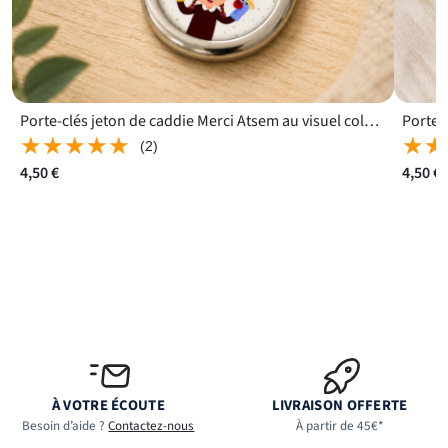
Porte-clés jeton de caddie Merci Atsem au visuel coloré facile à repérer
★★★★★
★★★★★
★★
★★
(2)
4,50 €
4,50 €
À VOTRE ÉCOUTE
LIVRAISON OFFERTE
Besoin d’aide ?
Contactez-nous
À partir de 45€*