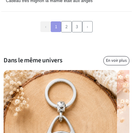
Cadeau très mignon la mamie était aux anges
‹
1
2
3
›
Dans le même univers
En voir plus