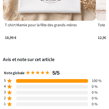
d’émotion qui lui fera chaud au cœur chaque jour.
T-shirt Mamie pour la fête des grands-mères
18,99 €
12,90 
Avis et note sur cet article
★★★★★
★★★★★
5/5
Note globale
5
star
100 %
4
star
0 %
3
star
0 %
2
star
0 %
1
star
0 %