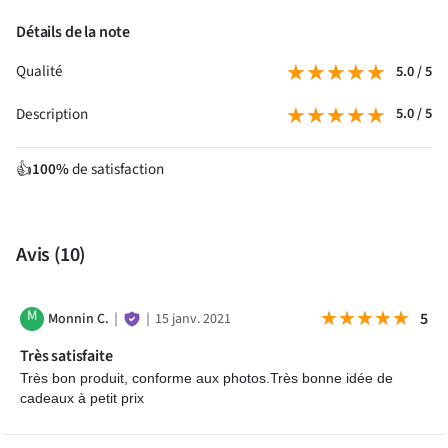
Détails de la note
★★★★★
★★★★★
Qualité
5.0 / 5
★★★★★
★★★★★
Description
5.0 / 5
100%
de satisfaction
👍
Avis
(10)
M
★★★★★
★★★★★
5
Monnin C.
｜
｜
15 janv. 2021
Très satisfaite
Très bon produit, conforme aux photos.Très bonne idée de
cadeaux à petit prix