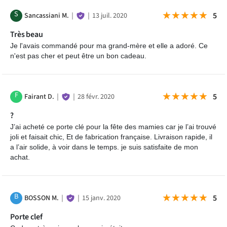
S
★★★★★
★★★★★
5
Sancassiani M.
｜
｜
13 juil. 2020
Très beau
Je l'avais commandé pour ma grand-mère et elle a adoré. Ce
n'est pas cher et peut être un bon cadeau.
F
★★★★★
★★★★★
5
Fairant D.
｜
｜
28 févr. 2020
?
J’ai acheté ce porte clé pour la fête des mamies car je l’ai trouvé
joli et faisait chic, Et de fabrication française. Livraison rapide, il
a l’air solide, à voir dans le temps. je suis satisfaite de mon
achat.
B
★★★★★
★★★★★
5
BOSSON M.
｜
｜
15 janv. 2020
Porte clef