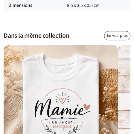
quotidienne avec le
tote bag personnalisé mamie
. Son
Dimensions
8.5 x 3.5 x 0.6 cm
message chaleureux, accompagné d’un design rouge et noir
élégant, est une manière subtile mais marquante de lui
rappeler votre amour. Facile à accrocher et résistant, il est
conçu pour durer dans le temps. Que ce soit pour ses clés ou
Dans la même collection
En voir plus
pour accessoiriser un sac, ce porte-clés est un compagnon
fidèle et fonctionnel pour votre mamie bien-aimée.
Pour un cadeau touchant, ce porte-clés mamie est
parfait
Ce
porte-clés pour Mamie
est le cadeau parfait pour célébrer
une occasion spéciale comme un anniversaire, la fête des
grands-mères ou simplement pour faire plaisir. Avec son
design raffiné et son message plein de sens, il transmet tout
l’amour et la gratitude que vous ressentez pour votre grand-
mère. Ce
petit objet pratique et symbolique
deviendra un
souvenir précieux qu’elle pourra emporter partout avec elle.
Offrez à votre mamie une attention délicate et pleine