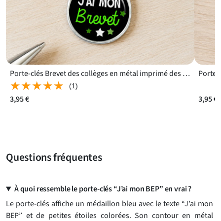
à la réussite. Il dit “bravo” sans long discours, mais avec ce
petit côté souvenir que l’on garde volontiers sur ses clés.
Questions fréquentes
Porte-clés Brevet des collèges en métal imprimé des deux côtés
★★★★★
★★★★★
(1)
3,95 €
3,95 €
Questions fréquentes
À quoi ressemble le porte-clés “J’ai mon BEP” en vrai ?
Le porte-clés affiche un médaillon bleu avec le texte “J’ai mon
BEP” et de petites étoiles colorées. Son contour en métal