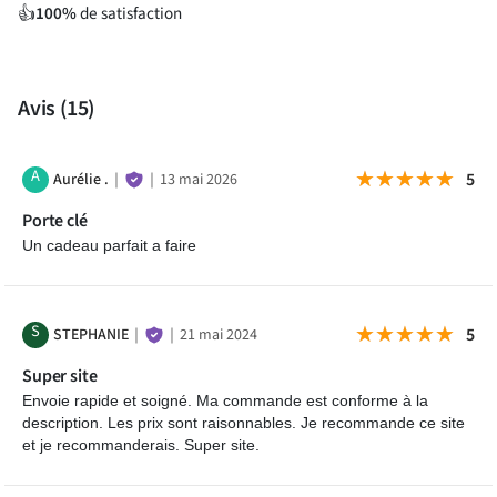
l’aimez. Pratique pour le
cadeau de départ d'un collègue
.
100%
de satisfaction
👍
C’est un présent à la fois délicat, original et décalée pour un
excellent rapport qualité-prix. Vous pouvez également
l’acheter pour placer le trousseau de clé de votre entreprise et
Avis
(15)
montrer à tous que vous êtes également une super collègue
sur qui on peut compter.
A
★★★★★
★★★★★
5
Aurélie .
｜
｜
13 mai 2026
Questions fréquentes
Porte clé
Un cadeau parfait a faire
S
★★★★★
★★★★★
5
STEPHANIE
｜
｜
21 mai 2024
Super site
Envoie rapide et soigné. Ma commande est conforme à la
description. Les prix sont raisonnables. Je recommande ce site
et je recommanderais. Super site.