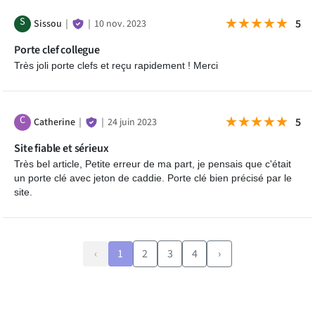
S
★★★★★
★★★★★
5
Sissou
｜
｜
10 nov. 2023
Porte clef collegue
Très joli porte clefs et reçu rapidement ! Merci
C
★★★★★
★★★★★
5
Catherine
｜
｜
24 juin 2023
Site fiable et sérieux
Très bel article, Petite erreur de ma part, je pensais que c'était
un porte clé avec jeton de caddie. Porte clé bien précisé par le
site.
‹
1
2
3
4
›