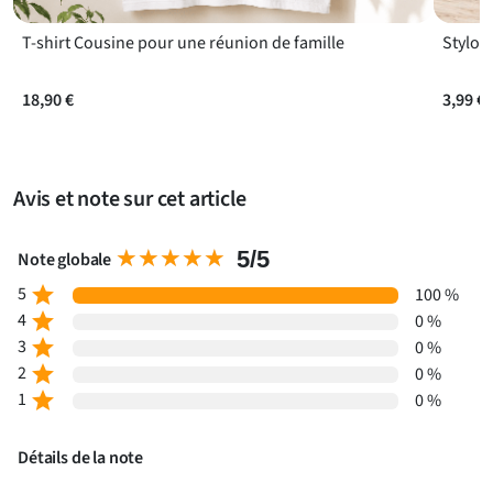
Questions fréquentes
T-shirt Cousine pour une réunion de famille
Stylo 
18,90 €
3,99 €
Avis et note sur cet article
★★★★★
★★★★★
5/5
Note globale
5
star
100 %
4
star
0 %
3
star
0 %
2
star
0 %
1
star
0 %
Détails de la note