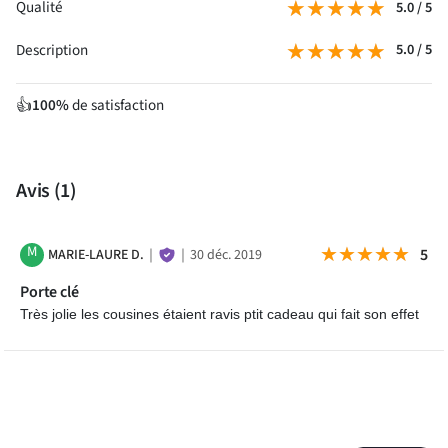
★★★★★
★★★★★
Qualité
5.0 / 5
★★★★★
★★★★★
Description
5.0 / 5
100%
de satisfaction
👍
Avis
(1)
M
★★★★★
★★★★★
5
MARIE-LAURE D.
｜
｜
30 déc. 2019
Porte clé
Très jolie les cousines étaient ravis ptit cadeau qui fait son effet