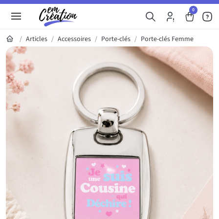
0
Articles
Accessoires
Porte-clés
Porte-clés Femme
Galerie du produit