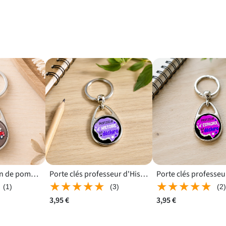
Porte clés Camion de pompier pour une fête ou un départ
Porte clés professeur d'Histoire avec le message qui déchire
★★★★★
★★★★★
★★★★★
★★★★★
(1)
(3)
(2
3,95 €
3,95 €