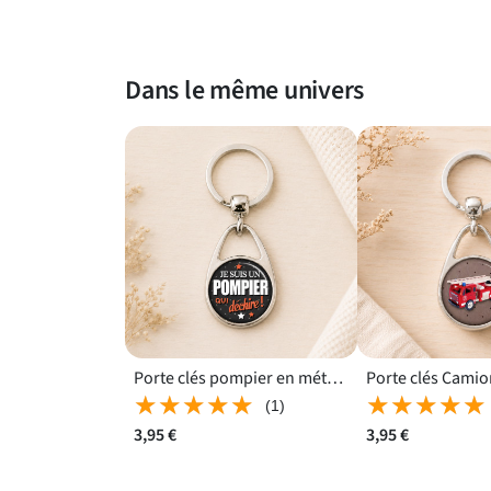
Dans le même univers
Porte clés pompier en métal au format 85 x 35 x 6 mm
★★★★★
★★★★★
★★★★★
★★★★★
(1)
3,95 €
3,95 €