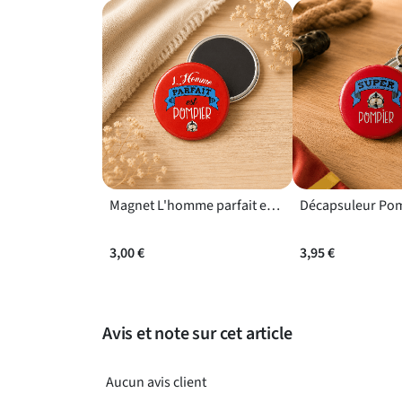
découvrir notre sélection de
présents pensés pou
Un accessoire en métal fabriqué en France
Fabriqué en France, ce porte-clefs en métal p
regarder quel que soit le côté visible. Son style po
facile à glisser dans une enveloppe cadeau pour 
Magnet L'homme parfait est Pompier avec casque et bannière bleue
3,00 €
3,95 €
Avis et note sur cet article
Aucun avis client