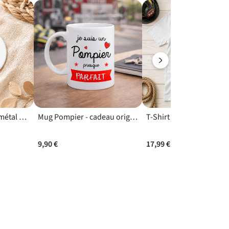
réable à
oratif et
erci.
Magnet pompier en métal au diamètre de 56 mm
Mug Pompier - cadeau original anniversaire pompier pour rendre hommage à son engagement
9,90 €
17,99 €