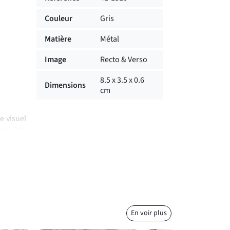
Couleur
Gris
Matière
Métal
Image
Recto & Verso
8.5 x 3.5 x 0.6
Dimensions
cm
Le visuel
ndu à la
clés, un
mplement
e touche
En voir plus
ez aussi