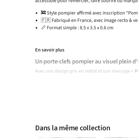
accessible pour remercier, faire sourire ou marqu
🚒 Style pompier affirmé avec inscription “Pom
🇫🇷 Fabriqué en France, avec image recto & v
📏 Format simple : 8.5 x 3.5 x 0.6 cm
En savoir plus
Un porte-clefs pompier au visuel plein d
Avec son design gris en métal et son message
« P
rond présente une flamme vive au-dessus d’un lett
fois dynamique et facile à repérer. Son format si
sac ou un casier sans encombrer le quotidien.
Une petite attention utile pour un soldat du feu
Ce porte-clefs est une idée sympathique pour fair
passionné par cet univers. Pratique et facile à of
Dans la même collection
personnelle et valorisante. Pour compléter vot