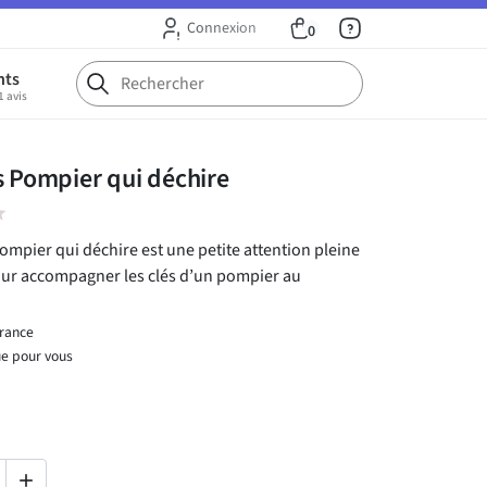
Connexion
0
nts
1 avis
s Pompier qui déchire
ar
Pompier qui déchire est une petite attention pleine
our accompagner les clés d’un pompier au
France
ue pour vous
