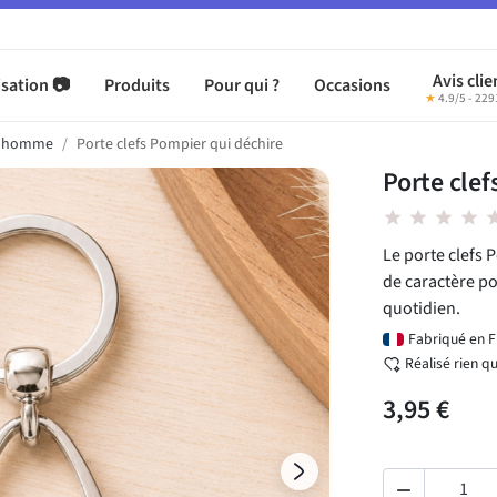
Avis clie
sation 📷
Produits
Pour qui ?
Occasions
★
4.9/5 - 229
s homme
Porte clefs Pompier qui déchire
Porte clef
star star star star st
Le porte clefs 
de caractère p
quotidien.
Fabriqué en 
Réalisé rien q
3,95 €
Suivant
