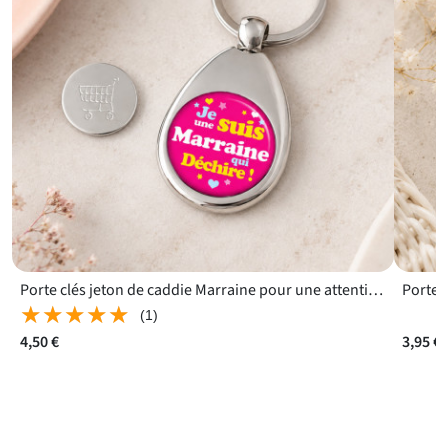
Porte clés jeton de caddie Marraine pour une attention offerte par son filleul
★★★★★
★★★★★
(1)
4,50 €
3,95 €