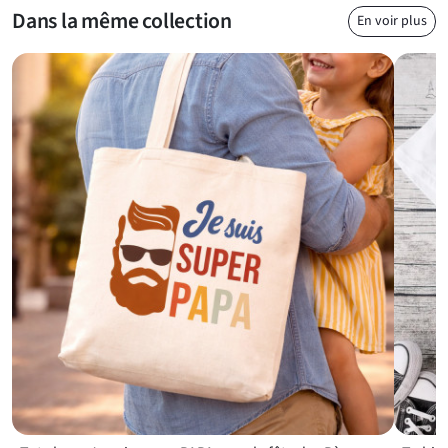
Une attention facile à offrir pour célébrer papa
Dans la même collection
En voir plus
Ce porte-clés convient parfaitement si vous cherchez un
cadeau de fête des pères accessible, symbolique et prêt à faire
sourire. Il peut être offert par un enfant, un adolescent ou un
adulte qui souhaite marquer l’occasion avec un objet du
quotidien. Son message clair évite les longs discours : il dit
l’essentiel, avec une touche graphique douce et familiale. Pour
compléter votre idée cadeau ou trouver une autre attention
dans le même esprit, vous pouvez aussi découvrir notre
sélection dédiée à la
surprise parfaite pour la fête des pères
.
Un porte-clés orange au style papa, pratique au quotidien
Grâce à son anneau et à sa chaînette métalliques, ce porte-clés
s’accroche facilement à un trousseau de maison, de voiture, de
bureau ou à un sac. Sa couleur orange vive le rend visible
rapidement, ce qui peut être utile pour retrouver ses clés plus
facilement. Le contraste entre le fond coloré, le texte blanc et
l’illustration centrale donne un rendu lisible et affectueux.