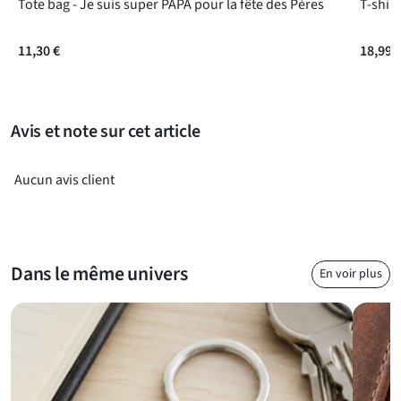
C’est un petit objet pratique, pensé pour accompagner les
Tote bag - Je suis super PAPA pour la fête des Pères
T-shir
gestes de tous les jours tout en rappelant à votre papa qu’il
compte pour vous.
11,30 €
18,99 
Questions fréquentes
Avis et note sur cet article
Aucun avis client
Dans le même univers
En voir plus