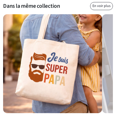
spécial dès sa première gorgée de café ou de chocolat chaud.
Dans la même collection
En voir plus
Un cadeau utile au quotidien
Ce
mug pour papa
ne se contente pas d’être joli, il est aussi
pensé pour durer. Fabriqué en céramique résistante, il est
compatible avec le lave-vaisselle et le micro-ondes, pour une
utilisation sans contrainte. Sa capacité standard en fait un
compagnon idéal pour les pauses café au bureau, les matins
pressés ou les week-ends cocooning. L’intérieur et l’anse bleus
apportent une touche colorée qui tranche avec le fond blanc,
renforçant le côté visuel et moderne du produit. Il peut aussi
accompagner un
cadeau anniversaire maman gourmand
pour
une surprise double pleine de douceur et d’attention.
Une idée cadeau pour toutes les occasions
Le
mug Papa tu es fantastique
est l’idée parfaite pour un
cadeau personnalisé pour la fête des Pères
, mais il convient
aussi très bien pour un anniversaire, Noël ou juste pour dire