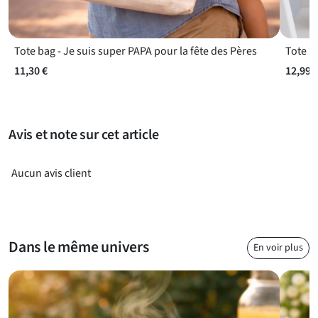
un support classique à un message affectif qui reste bien
visible. Sa couleur blanche met en valeur les contrastes du
motif : le bleu profond du mot “SUPER”, le gris du mot “PAPA”,
Tote bag - Je suis super PAPA pour la fête des Pères
les étoiles jaunes et le ruban rouge créent un rendu net et
11,30 €
12,99 
dynamique. La forme arrondie et l’anse latérale en font une
tasse familière, agréable à prendre en main pour
accompagner les pauses de la journée. Ce cadeau original
pour super papa peut être offert seul ou glissé dans un
Avis et note sur cet article
ensemble plus personnel, avec des gourmandises ou un petit
mot. Il apporte une touche de reconnaissance simple, utile et
Aucun avis client
durable dans le quotidien de celui qui le reçoit.
Dans le même univers
En voir plus