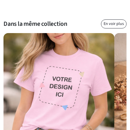
votre design. À froid, le mug conserve son aspect noir. À
chaud, l’image apparaît progressivement, renforçant l’effet
magique.
Dans la même collection
En voir plus
Un objet du quotidien qui devient mémorable
Ce mug s’utilise comme une tasse classique pour le café, le thé
ou le chocolat chaud. Mais contrairement à un mug standard,
il apporte une dimension ludique et émotionnelle à chaque
utilisation.
C’est un objet simple qui devient un véritable support de
souvenir, utilisé jour après jour.
Un cadeau original pour toutes les occasions
Une idée cadeau qui surprend vraiment
Le mug magique personnalisé est idéal pour un anniversaire,