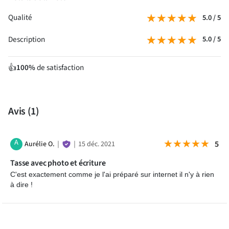
Découvrez également tous nos
mugs personnalisés
pour créer
★★★★★
★★★★★
Qualité
5.0 / 5
un modèle adapté à chaque envie et chaque occasion.
★★★★★
★★★★★
Description
5.0 / 5
Questions fréquentes
100%
de satisfaction
👍
Avis
(1)
A
★★★★★
★★★★★
5
Aurélie O.
｜
｜
15 déc. 2021
Tasse avec photo et écriture
C'est exactement comme je l'ai préparé sur internet il n'y à rien
à dire !