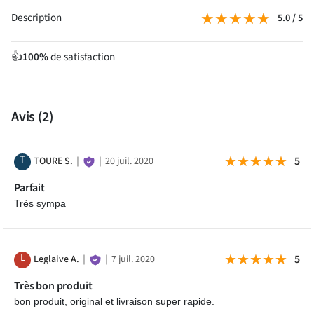
★★★★★
★★★★★
Description
5.0 / 5
100%
de satisfaction
👍
Avis
(2)
T
★★★★★
★★★★★
5
TOURE S.
｜
｜
20 juil. 2020
Parfait
Très sympa
L
★★★★★
★★★★★
5
Leglaive A.
｜
｜
7 juil. 2020
Très bon produit
bon produit, original et livraison super rapide.