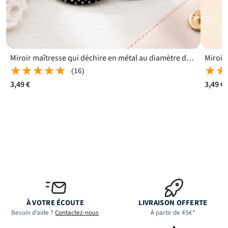
Miroir maîtresse qui déchire en métal au diamètre de 56 mm
Miroir
★★★★★
★★★★★
★★
★★
(16)
3,49 €
3,49 €
À VOTRE ÉCOUTE
LIVRAISON OFFERTE
Besoin d’aide ?
Contactez-nous
À partir de 45€*