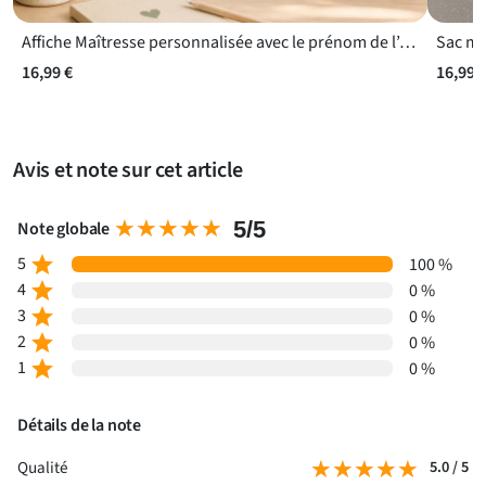
Affiche Maîtresse personnalisée avec le prénom de l’enfant
Sac ma
16,99 €
16,99 
Avis et note sur cet article
★★★★★
★★★★★
5/5
Note globale
5
star
100 %
4
star
0 %
3
star
0 %
2
star
0 %
1
star
0 %
Détails de la note
★★★★★
★★★★★
Qualité
5.0 / 5