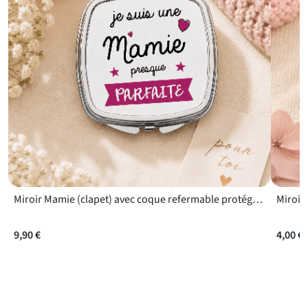
Miroir Mamie (clapet) avec coque refermable protégeant la glace
Miroir
9,90 €
4,00 €