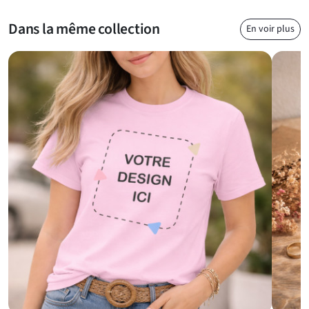
précision des éléments de son environnement.
Dans la même collection
En voir plus
Le mètre ruban personnalisé, un excellent cadeau à offrir à un
amateur de bricolage
Le mètre ruban que nous proposons à la vente à un prix très
attractif, et en livraison rapide, est un produit personnalisable
en plastique léger, idéal pour intégrer une photo, un texte
inspirant ou une marque distinctive pour répondre à tous vos
besoins. C'est un cadeau pratique, utile et de grande qualité,
qui peut être personnalisé et offert à un homme (conjoint,
frère, cousin…) ou à une femme, parfait pour marquer une
occasion spéciale ou répondre à un besoin pratique. Si le
destinataire du cadeau est habile de ses mains et aime
particulièrement faire du bricolage, il appréciera certainement
le
mètre ruban personnalisé
que vous lui offrirez.
Vous êtes libre de choisir votre idée de personnalisation selon
vos envies, que cela soit une image marquante, une photo
inspirante, une marque élégante ou un texte promotionnel