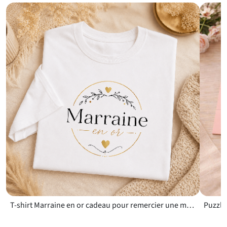
cadeau anniversaire pour parrain
, pour créer un joli duo
coordonné marraine/parrain lors d’une même célébration.
Une idée cadeau marraine utile, déco et pleine de sens
Souvent, ce sont les attentions simples qui font le plus plaisir.
Ce
magnet cadeau marraine
est à la fois décoratif, pratique et
chargé d’émotion. Il trouve sa place dans toutes les maisons et
rappelle au quotidien combien le lien entre un enfant et sa
marraine est précieux. Vous pouvez aussi l’associer à une carte
personnalisée, une bougie ou un miroir de poche pour
composer un coffret cadeau unique. C’est le choix parfait pour
dire “je t’aime” sans trop en faire, avec douceur et sincérité.
Questions fréquentes
T-shirt Marraine en or cadeau pour remercier une marraine