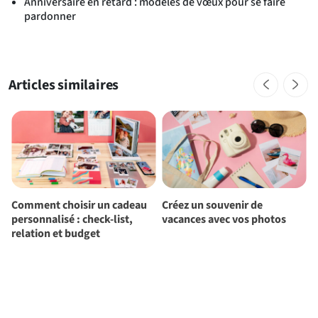
Anniversaire en retard : modèles de vœux pour se faire
pardonner
Articles similaires
Comment choisir un cadeau
Créez un souvenir de
C
personnalisé : check-list,
vacances avec vos photos
u
relation et budget
e