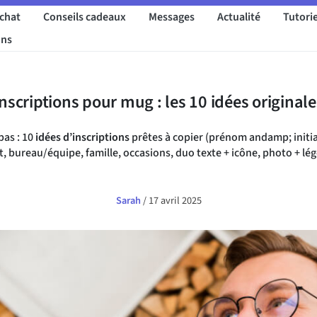
achat
Conseils cadeaux
Messages
Actualité
Tutorie
ons
Inscriptions pour mug : les 10 idées originale
pas : 10
idées d’inscriptions
prêtes à copier (prénom andamp; initia
t, bureau/équipe, famille, occasions, duo texte + icône, photo + lé
Sarah
/
17 avril 2025