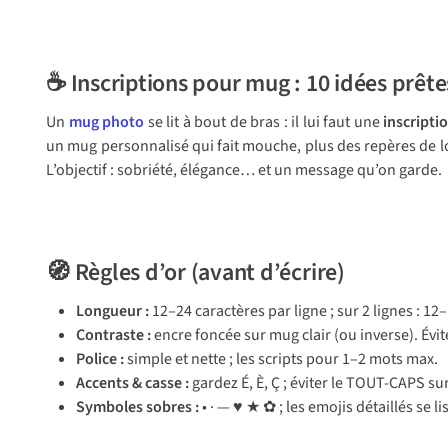
☕ Inscriptions pour mug : 10 idées prête
Un
mug photo
se lit à bout de bras : il lui faut une
inscripti
un mug personnalisé qui fait mouche, plus des repères de lo
L’objectif : sobriété, élégance… et un message qu’on garde.
🧭 Règles d’or (avant d’écrire)
Longueur :
12–24 caractères par ligne ; sur 2 lignes : 1
Contraste :
encre foncée sur mug clair (ou inverse). Évit
Police :
simple et nette ; les scripts pour 1–2 mots max.
Accents & casse :
gardez É, È, Ç ; éviter le TOUT-CAPS s
Symboles sobres :
• · — ♥ ★ ✿ ; les emojis détaillés se li