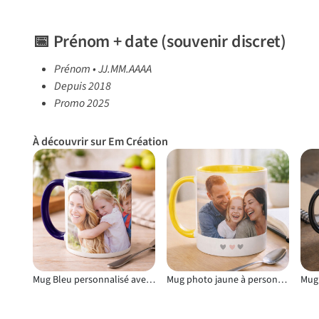
📅 Prénom + date (souvenir discret)
Prénom • JJ.MM.AAAA
Depuis 2018
Promo 2025
À découvrir sur Em Création
Mug Bleu personnalisé avec votre photo avec petits cœurs et message affectueux
Mug photo jaune à personnaliser en céramique résistante pour un usage régulier