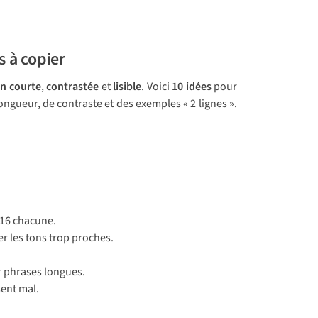
s à copier
on courte
,
contrastée
et
lisible
. Voici
10 idées
pour
ngueur, de contraste et des exemples « 2 lignes ».
2–16 chacune.
er les tons trop proches.
ur phrases longues.
sent mal.