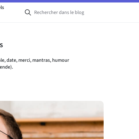
ls
s
le, date, merci, mantras, humour
gende).