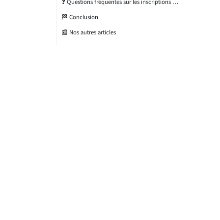
❓ Questions fréquentes sur les inscriptions pour mugs
🏁 Conclusion
📰 Nos autres articles