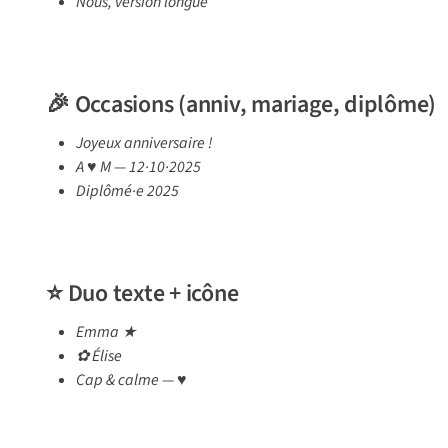
Nous, version longue
🎉 Occasions (anniv, mariage, diplôme)
Joyeux anniversaire !
A ♥ M — 12·10·2025
Diplômé·e 2025
⭐ Duo texte + icône
Emma ★
✿ Élise
Cap & calme — ♥