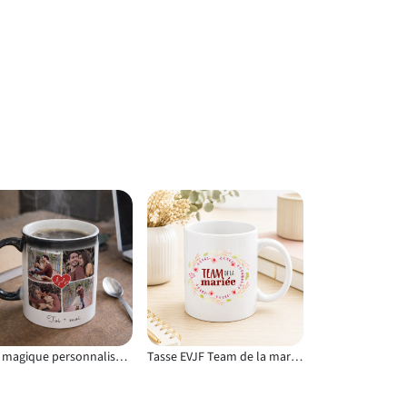
Mug magique personnalisé à compléter avec l’image de votre choix
Tasse EVJF Team de la mariée avant le grand jour