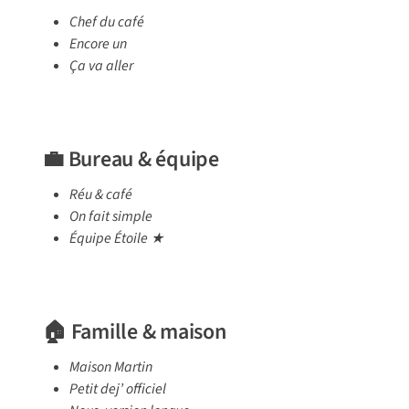
Chef du café
Encore un
Ça va aller
💼 Bureau & équipe
Réu & café
On fait simple
Équipe Étoile ★
🏠 Famille & maison
Maison Martin
Petit dej’ officiel