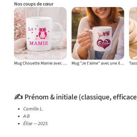
Nos coups de cœur
Mug Chouette Mamie avec une illustration d’oiseau au regard expressif
Mug "Je t'aime" avec une illustration d’oiseau au regard expressif
✍️ Prénom & initiale (classique, efficace
Camille L.
A·B
Élise — 2025