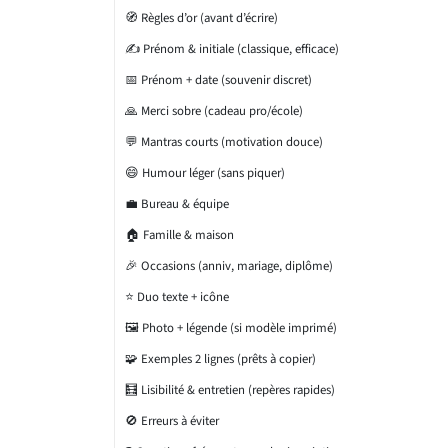
🧭 Règles d’or (avant d’écrire)
✍️ Prénom & initiale (classique, efficace)
📅 Prénom + date (souvenir discret)
🙏 Merci sobre (cadeau pro/école)
💬 Mantras courts (motivation douce)
😄 Humour léger (sans piquer)
💼 Bureau & équipe
🏠 Famille & maison
🎉 Occasions (anniv, mariage, diplôme)
⭐ Duo texte + icône
🖼️ Photo + légende (si modèle imprimé)
🧩 Exemples 2 lignes (prêts à copier)
🧮 Lisibilité & entretien (repères rapides)
🚫 Erreurs à éviter