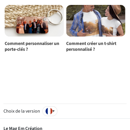
Comment personnaliser un
Comment créer un t-shirt
F
porte-clés ?
personnalisé ?
:
u
e
Choix de la version
▾
Le Mag Em Création