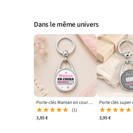
Dans le même univers
Porte-clés Maman en cours imprimé des deux côtés
★★★★★
★★★★★
★★★★★
★★★★★
(1)
3,95 €
3,95 €