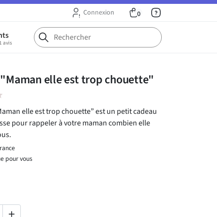
Connexion
0
nts
1 avis
 "Maman elle est trop chouette"
ar
Maman elle est trop chouette” est un petit cadeau
esse pour rappeler à votre maman combien elle
ous.
France
ue pour vous
