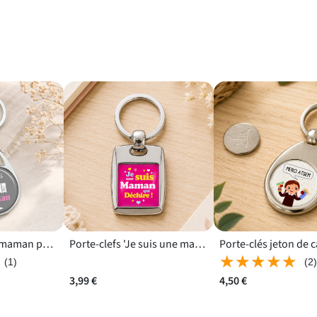
Porte clés super maman pour célébrer une héroïne du quotidien
Porte-clefs 'Je suis une maman qui déchire' pour un anniversaire ou Noël
★★★★★
★★★★★
(1)
(2
3,99 €
4,50 €