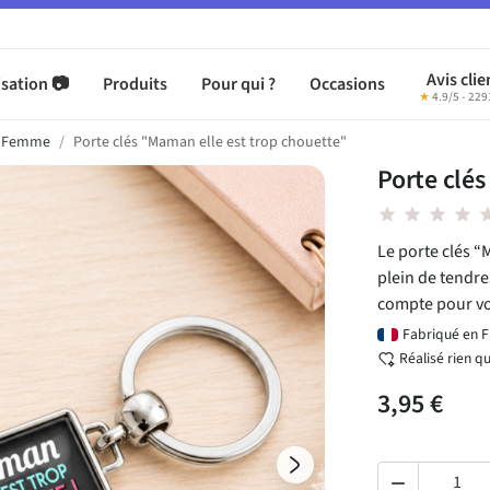
Avis clie
sation 📷
Produits
Pour qui ?
Occasions
★
4.9/5 - 229
s Femme
Porte clés "Maman elle est trop chouette"
Porte clés
star star star star st
Le porte clés “
plein de tendr
compte pour v
Fabriqué en 
Réalisé rien q
3,95 €
Suivant
