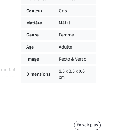
Couleur
Gris
Matière
Métal
Genre
Femme
Age
Adulte
Image
Recto & Verso
qui fait
8.5 x 3.5 x 0.6
Dimensions
ctueuse,
cm
 voiture
 en fait
aitement
En voir plus
 Si vous