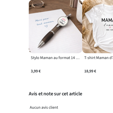
cherchez une idée pleine d’affection, découvrez a
Un cadeau symbolique qui accompagne chaque jo
Offrir ce porte-clés, c’est choisir un objet à l
retrouvera ce message positif qui lui est destiné
et son visuel recto verso, ce modèle est une idée 
occasion.
Stylo Maman au format 14 cm avec prise en main ergonomique
3,99 €
18,99 €
Avis et note sur cet article
Aucun avis client