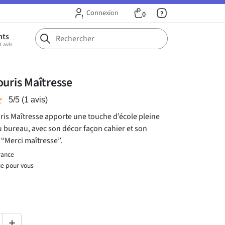
Connexion
0
nts
1 avis
ouris Maîtresse
★
★
5/5
(1 avis)
ris Maîtresse apporte une touche d’école pleine
 bureau, avec son décor façon cahier et son
“Merci maîtresse”.
rance
ue pour vous
