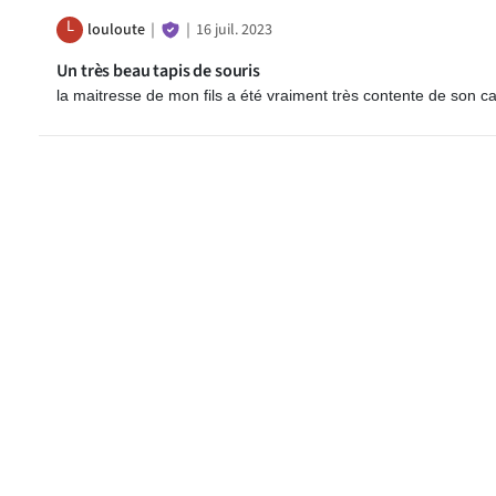
L
louloute
｜
｜
16 juil. 2023
Un très beau tapis de souris
la maitresse de mon fils a été vraiment très contente de son 