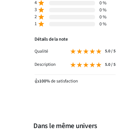
4
star
0 %
3
star
0 %
2
star
0 %
1
star
0 %
Détails de la note
★★★★★
★★★★★
Qualité
5.0 / 5
★★★★★
★★★★★
Description
5.0 / 5
100%
de satisfaction
👍
Dans le même univers