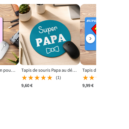
Tapis de souris Atsem pour améliorer la glisse du pointeur devant l’ordinateur
Tapis de souris Papa au décor bleu avec nœud papillon blanc
★★★★★
★★★★★
★★★★★
★★★★★
(1)
(3)
9,60 €
9,99 €