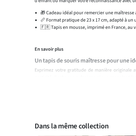
d’enfant ou marquer votre reconnaissance avec un o
🎁 Cadeau idéal pour remercier une maîtresse 
📏 Format pratique de 23 x 17 cm, adapté à un
🇫🇷 Tapis en mousse, imprimé en France, au v
En savoir plus
Un tapis de souris maîtresse pour une i
Exprimez votre gratitude de manière originale av
praticité, il arbore un design unique rappelant l
excellente idée si vous cherchez un
cadeau à me
symbolique. Sa surface lisse garantit une glis
antidérapante, quant à elle, assure une excellente
Offrir ce tapis, c’est non seulement remercier un
significatif qui égayera son bureau au quotidien.
Dans la même collection
Un tapis de souris pratique et esthétique pour un