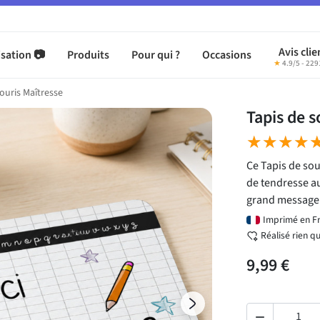
Avis clie
sation 📷
Produits
Pour qui ?
Occasions
★
4.9/5 - 229
ouris Maîtresse
Tapis de s
★★★★
★★★★
Ce Tapis de sou
de tendresse au
grand message 
Imprimé en F
Réalisé rien q
9,99 €
Suivant
