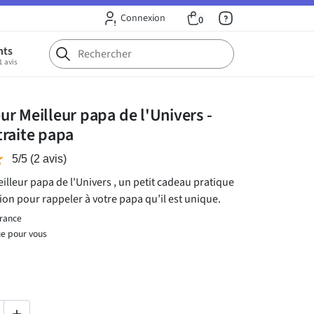
Connexion
0
nts
1 avis
r Meilleur papa de l'Univers -
traite papa
★
★
5/5
(2 avis)
lleur papa de l'Univers , un petit cadeau pratique
tion pour rappeler à votre papa qu’il est unique.
France
ue pour vous