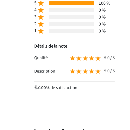
5
star
100 %
4
star
0 %
3
star
0 %
2
star
0 %
1
star
0 %
Détails de la note
★★★★★
★★★★★
Qualité
5.0 / 5
★★★★★
★★★★★
Description
5.0 / 5
100%
de satisfaction
👍