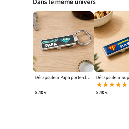
Dans le même univers
Décapsuleur Papa porte-clés - cadeau original pour papa pour rappeler à un père combien il compte
★★★★★
★★★★★
8,40 €
8,40 €