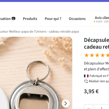
Avis clie
sation 📷
Produits
Pour qui ?
Occasions
★
4.9/5 - 229
uleur Meilleur papa de l'Univers - cadeau retraite papa
Décapsuleu
cadeau re
★★★★
★★★★
Décapsuleur Mei
et plein d’affec
Fabriqué en 
Réalisé rien q
3,95 €
Suivant