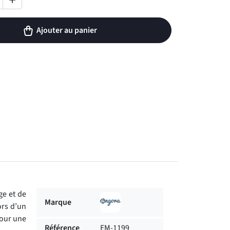

Ajouter au panier
ge et de
Marque
ors d’un
pour une
Référence
EM-1199