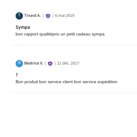
T
Tinard A.
｜
｜
6 mai 2019
Sympa
bon rapport qualitéprix un petit cadeau sympa
B
Béatrice V.
｜
｜
22 déc. 2017
?
Bon produit bon service client bon service expédition