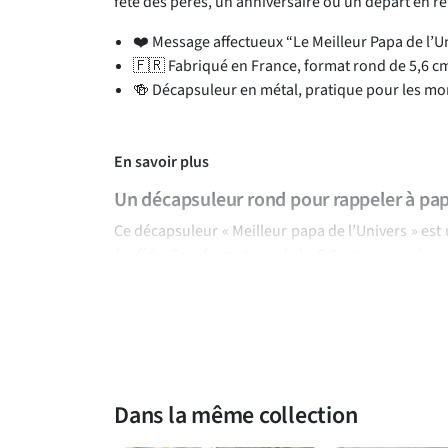
fête des pères, un anniversaire ou un départ en ret
❤️ Message affectueux “Le Meilleur Papa de l’U
🇫🇷 Fabriqué en France, format rond de 5,6 c
🍻 Décapsuleur en métal, pratique pour les m
En savoir plus
Un décapsuleur rond pour rappeler à pap
Ce décapsuleur « Meilleur papa de l’Univers » est 
à offrir. Son format rond de 5,6 cm, sa couleur
couronne rouge au-dessus de l’inscription, le mo
affectueuse sans en faire trop. Fabriqué en mé
bouteille lors d’un repas, d’un apéritif ou d’une 
complice destiné à un papa que vous souhaitez val
Une idée cadeau simple pour une retraite, une fête
Dans la même collection
Ce modèle convient particulièrement si vous che