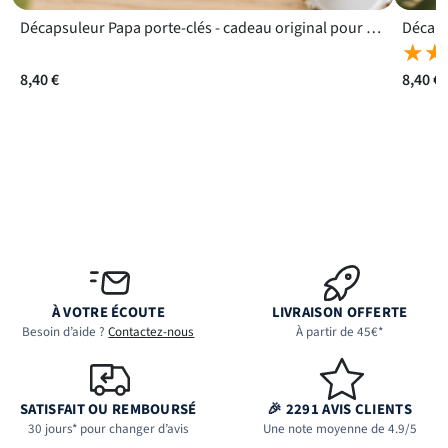
Décapsuleur Papa porte-clés - cadeau original pour papa pour rappeler à un père combien il compte
★★
★★
8,40 €
8,40 €
À VOTRE ÉCOUTE
LIVRAISON OFFERTE
Besoin d’aide ?
Contactez-nous
À partir de 45€*
SATISFAIT OU REMBOURSÉ
🎉 2291 AVIS CLIENTS
30 jours* pour changer d’avis
Une note moyenne de 4.9/5