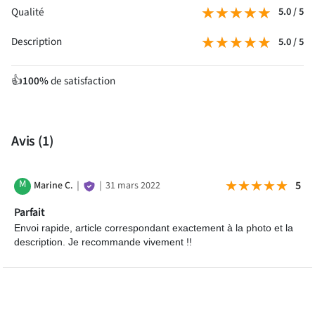
★★★★★
★★★★★
Qualité
5.0 / 5
★★★★★
★★★★★
Description
5.0 / 5
100%
de satisfaction
👍
Avis
(1)
M
★★★★★
★★★★★
5
Marine C.
｜
｜
31 mars 2022
Parfait
Envoi rapide, article correspondant exactement à la photo et la
description. Je recommande vivement !!