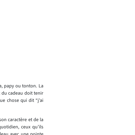
a, papy ou tonton. La
x du cadeau doit tenir
e chose qui dit “j’ai
on caractère et de la
uotidien, ceux qu’ils
deau avec une pointe