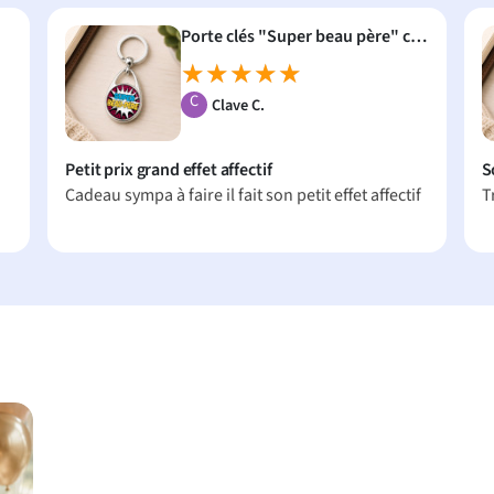
Porte clés "Super beau père" comics
★★★★★
★★★★★
C
Clave C.
Petit prix grand effet affectif
S
Cadeau sympa à faire il fait son petit effet affectif
T