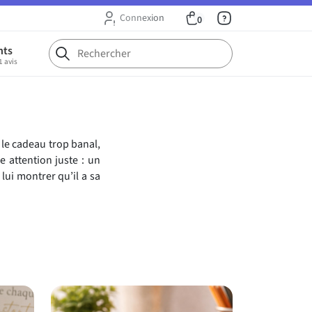
Connexion
0
nts
1 avis
s le cadeau trop banal,
e attention juste : un
lui montrer qu’il a sa