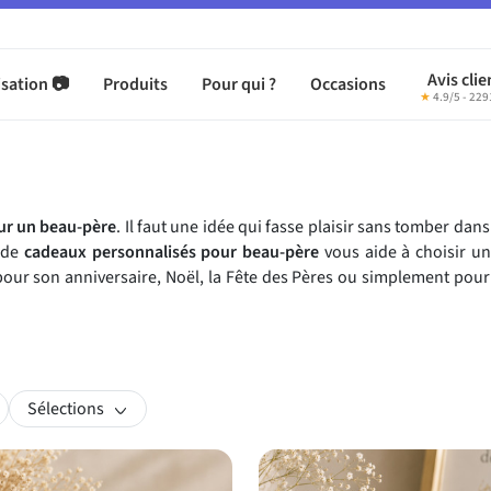
Avis clie
sation 📷
Produits
Pour qui ?
Occasions
★
4.9/5 - 229
ur un beau-père
. Il faut une idée qui fasse plaisir sans tomber dan
n de
cadeaux personnalisés pour beau-père
vous aide à choisir un
 pour son anniversaire, Noël, la Fête des Pères ou simplement pour 
Sélections
on de beau-père