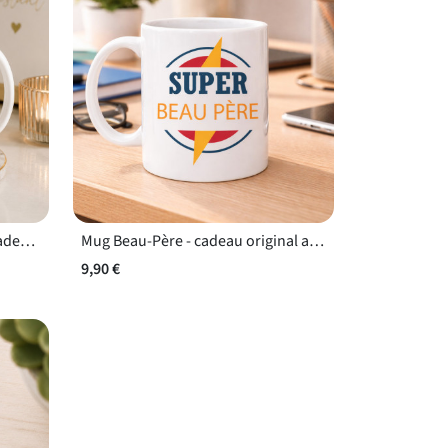
Mug Beau-Père qui déchire - cadeau humour fête des pères
Mug Beau-Père - cadeau original anniversaire beau-père
9,90 €