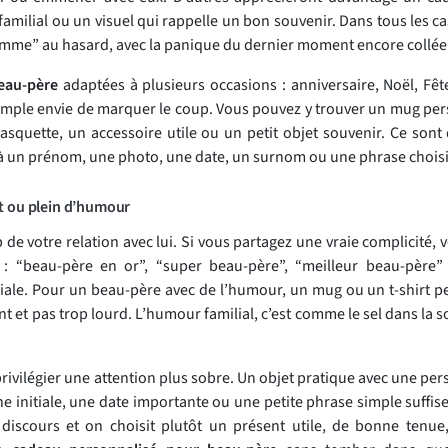
amilial ou un visuel qui rappelle un bon souvenir. Dans tous les cas,
mme” au hasard, avec la panique du dernier moment encore collée à
eau-père
adaptées à plusieurs occasions : anniversaire, Noël, Fêt
 simple envie de marquer le coup. Vous pouvez y trouver un mug pers
squette, un accessoire utile ou un petit objet souvenir. Ce sont 
e à un prénom, une photo, une date, un surnom ou une phrase choisi
t ou plein d’humour
 votre relation avec lui. Si vous partagez une vraie complicité, 
 “beau-père en or”, “super beau-père”, “meilleur beau-père”
liale. Pour un beau-père avec de l’humour, un mug ou un t-shirt pe
ant et pas trop lourd. L’humour familial, c’est comme le sel dans la s
privilégier une attention plus sobre. Un objet pratique avec une per
 initiale, une date importante ou une petite phrase simple suffise
iscours et on choisit plutôt un présent utile, de bonne tenue, 