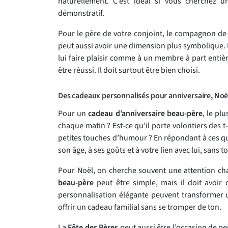
naturellement. C’est idéal si vous cherchez 
démonstratif.
Pour le père de votre conjoint, le compagnon de
peut aussi avoir une dimension plus symbolique.
lui faire plaisir comme à un membre à part entièr
être réussi. Il doit surtout être bien choisi.
Des cadeaux personnalisés pour anniversaire, Noë
Pour un
cadeau d’anniversaire beau-père
, le pl
chaque matin ? Est-ce qu’il porte volontiers des t-
petites touches d’humour ? En répondant à ces que
son âge, à ses goûts et à votre lien avec lui, san
Pour Noël, on cherche souvent une attention chal
beau-père
peut être simple, mais il doit avoir
personnalisation élégante peuvent transformer u
offrir un cadeau familial sans se tromper de ton.
La
Fête des Pères
peut aussi être l’occasion de pe