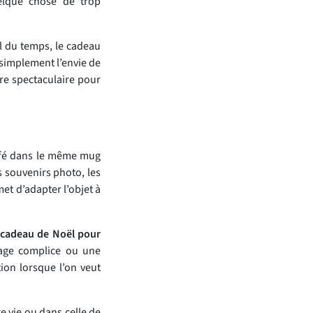
lque chose de trop
l du temps, le cadeau
simplement l’envie de
re spectaculaire pour
 café dans le même mug
es souvenirs photo, les
et d’adapter l’objet à
cadeau de Noël pour
sage complice ou une
ion lorsque l’on veut
e vie ou dans celle de