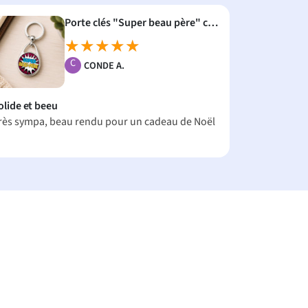
Porte clés "Super beau père" comics
★★★★★
★★★★★
C
CONDE A.
olide et beeu
rès sympa, beau rendu pour un cadeau de Noël