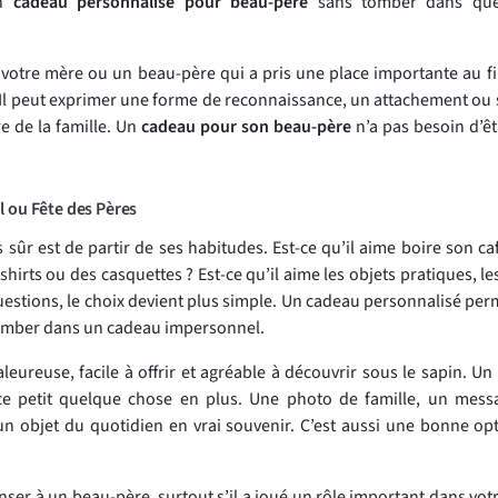
un
cadeau personnalisé pour beau-père
sans tomber dans que
 votre mère ou un beau-père qui a pris une place importante au fi
 Il peut exprimer une forme de reconnaissance, un attachement ou 
e de la famille. Un
cadeau pour son beau-père
n’a pas besoin d’êt
l ou Fête des Pères
us sûr est de partir de ses habitudes. Est-ce qu’il aime boire son
shirts ou des casquettes ? Est-ce qu’il aime les objets pratiques, l
stions, le choix devient plus simple. Un cadeau personnalisé perm
s tomber dans un cadeau impersonnel.
eureuse, facile à offrir et agréable à découvrir sous le sapin. Un
 ce petit quelque chose en plus. Une photo de famille, un mes
n objet du quotidien en vrai souvenir. C’est aussi une bonne opt
nser à un beau-père, surtout s’il a joué un rôle important dans votr