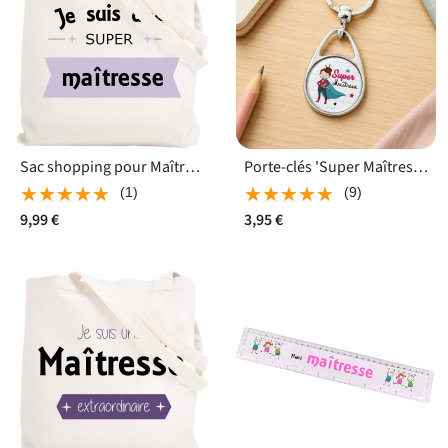
Sac shopping pour Maîtresse
Porte-clés 'Super Maîtresse'
★★★★★
★★★★★
★★★★★
★★★★★
(1)
(9)
9,99 €
3,95 €