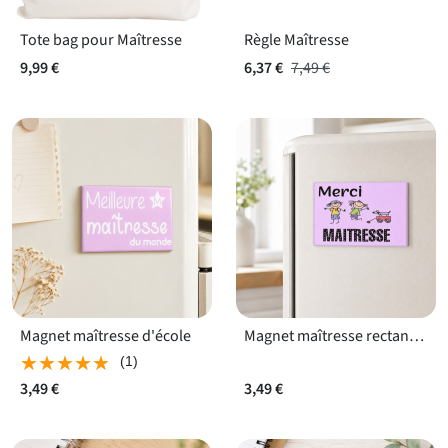
Tote bag pour Maîtresse
Règle Maîtresse
9,99 €
6,37 €
7,49 €
Magnet maîtresse d'école
Magnet maîtresse rectangle
★★★★★
★★★★★
(1)
3,49 €
3,49 €