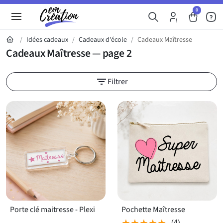
0
Idées cadeaux
Cadeaux d'école
Cadeaux Maîtresse
Cadeaux Maîtresse
— page 2
Découvrez notre sélection de cadeaux Ma
filter_list
Filtrer
Porte clé maitresse - Plexi
Pochette Maîtresse
★★★★★
★★★★★
(4)