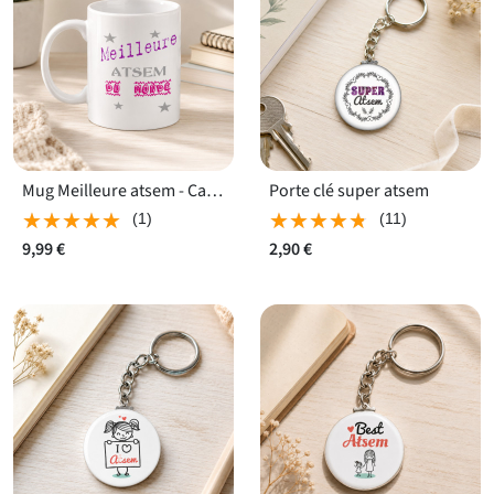
Mug Meilleure atsem - Cadeau tendre remerciement
Porte clé super atsem
★★★★★
★★★★★
★★★★★
★★★★★
(1)
(11)
9,99 €
2,90 €