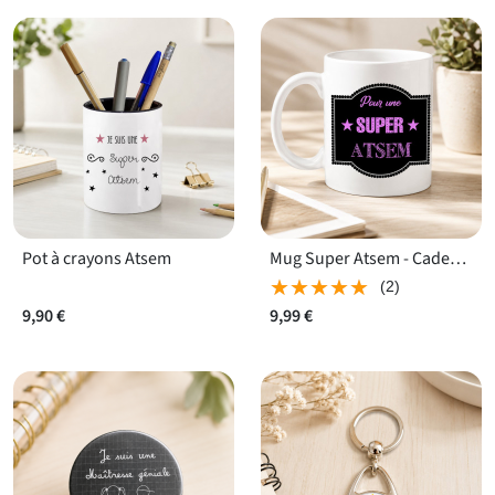
Pot à crayons Atsem
Mug Super Atsem - Cadeau humour remerciement
★★★★★
★★★★★
(2)
9,90 €
9,99 €