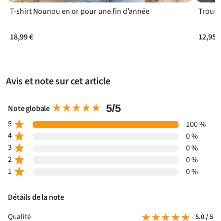
de son rôle dans votre famille. Pratique, léger et durable, ce
T-shirt Nounou en or pour une fin d’année
porte-clés deviendra un souvenir précieux qu’elle chérira au
quotidien. Ce cadeau unique est une manière originale et
18,99 €
12,95 
attentionnée de remercier une nounou pour son dévouement
et son amour.
Avis et note sur cet article
★★★★★
★★★★★
5/5
Note globale
5
star
100 %
4
star
0 %
3
star
0 %
2
star
0 %
1
star
0 %
Détails de la note
★★★★★
★★★★★
Qualité
5.0 / 5