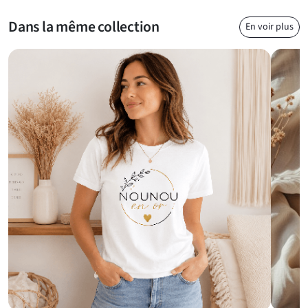
Ce
porte-clés pour nounou
est conçu pour combiner
robustesse et élégance. Son métal résistant assure une grande
Dans la même collection
En voir plus
durabilité, même avec une utilisation quotidienne. Compact et
léger, il est facile à transporter et parfait pour garder ses clés
bien organisées. Le design moderne, rehaussé d’un message
touchant et de motifs colorés, le rend unique et attrayant. Ce
porte-clés est bien plus qu’un simple accessoire : il est un
rappel constant de l’affection et de l’appréciation que vous
portez à votre
nounou cadeau
plaisant. En plus d’être
pratique, il ajoute une touche de gaieté et d’élégance à son
trousseau de clés.
Un cadeau touchant et symbolique pour valoriser votre nounou
Offrir ce
porte-clés "Merci Nounou"
, c’est faire un geste
simple mais rempli de sens pour montrer votre
reconnaissance. Parfait pour marquer une fin de contrat, une
occasion spéciale ou tout simplement pour lui dire "merci", ce
cadeau est adapté à toutes les situations
. Son design coloré
et son message valorisant reflètent parfaitement l’importance