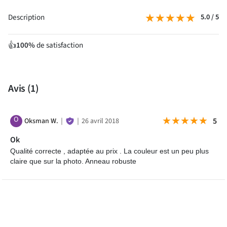
★★★★★
★★★★★
Description
5.0 / 5
100%
de satisfaction
👍
Avis
(1)
O
★★★★★
★★★★★
5
Oksman W.
｜
｜
26 avril 2018
Ok
Qualité correcte , adaptée au prix . La couleur est un peu plus
claire que sur la photo. Anneau robuste