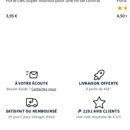
Porte clés Super nounou pour une fin de contrat
★★
★★
3,95 €
4,50 €
À VOTRE ÉCOUTE
LIVRAISON OFFERTE
Besoin d’aide ?
Contactez-nous
À partir de 45€*
SATISFAIT OU REMBOURSÉ
🎉 2292 AVIS CLIENTS
30 jours* pour changer d’avis
Une note moyenne de 4.9/5