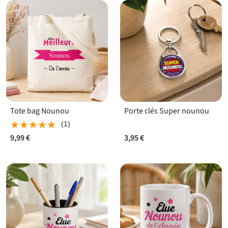
Tote bag Nounou
Porte clés Super nounou
★★★★★
★★★★★
(1)
9,99 €
3,95 €