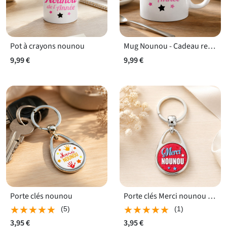
Pot à crayons nounou
Mug Nounou - Cadeau remerciement nounou original
9,99 €
9,99 €
Porte clés nounou
Porte clés Merci nounou - rose
★★★★★
★★★★★
★★★★★
★★★★★
(5)
(1)
3,95 €
3,95 €