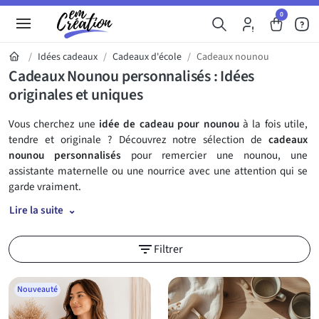
0
Idées cadeaux
Cadeaux d'école
Cadeaux nounou
Cadeaux Nounou personnalisés : Idées
originales et uniques
Vous cherchez une
idée de cadeau pour nounou
à la fois utile,
tendre et originale ? Découvrez notre sélection de
cadeaux
nounou personnalisés
pour remercier une nounou, une
assistante maternelle ou une nourrice avec une attention qui se
garde vraiment.
Lire la suite
Découvrez notre sélection de cadeaux n
filter_list
Filtrer
Nouveauté