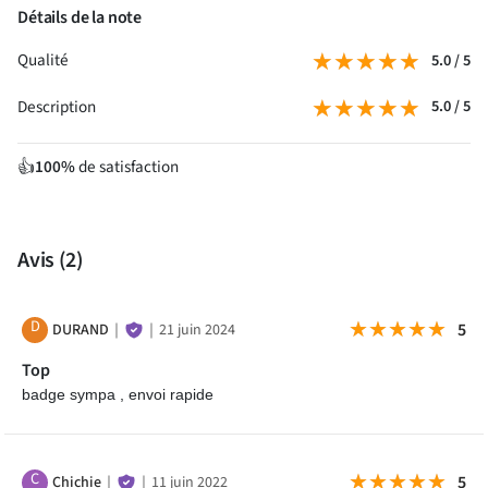
Détails de la note
★★★★★
★★★★★
Qualité
5.0 / 5
★★★★★
★★★★★
Description
5.0 / 5
100%
de satisfaction
👍
Avis
(2)
D
★★★★★
★★★★★
5
DURAND
｜
｜
21 juin 2024
Top
badge sympa , envoi rapide
C
★★★★★
★★★★★
5
Chichie
｜
｜
11 juin 2022