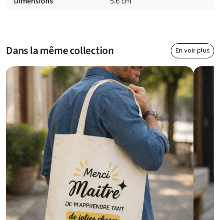
Dimensions
5.6 cm
humour. Pour compléter votre idée, vous pouvez aussi
découvrir notre sélection de
petites attentions pensées pour
les maîtres d’école
.
Dans la même collection
En voir plus
Un petit objet fabriqué en France, à garder en souvenir
Fabriqué en France, ce badge associe un message positif à un
style joyeux, sans être encombrant. Il peut être porté le temps
d’une fête d’école, d’une remise de cadeau ou conservé
comme
souvenir de classe
. Une idée accessible, pleine de
bonne humeur, pour rappeler à un maître qu’il a compté dans
le quotidien des enfants.