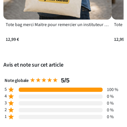
Tote bag merci Maitre pour remercier un instituteur en fin d’année
12,99 €
12,99 
Avis et note sur cet article
★★★★★
★★★★★
5/5
Note globale
5
star
100 %
4
star
0 %
3
star
0 %
2
star
0 %
1
star
0 %