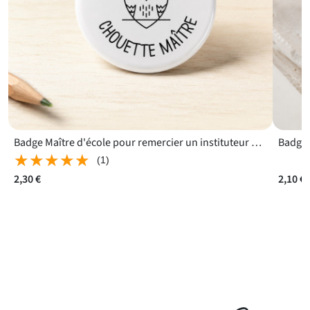
Badge Maître d'école pour remercier un instituteur avec humour
★★★★★
★★★★★
(1)
2,30 €
2,10 €