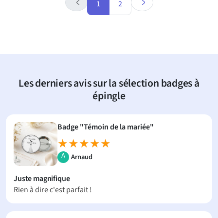
1
2
Les derniers avis sur la sélection badges à
épingle
Badge "Témoin de la mariée"
★★★★★
★★★★★
A
Arnaud
Juste magnifique
Rien à dire c'est parfait !