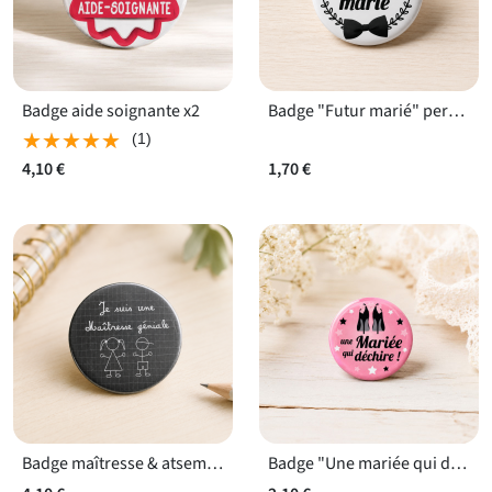
Badge aide soignante x2
Badge "Futur marié" personnalisé
★★★★★
★★★★★
(1)
4,10 €
1,70 €
Badge maîtresse & atsem - x2
Badge "Une mariée qui déchire"