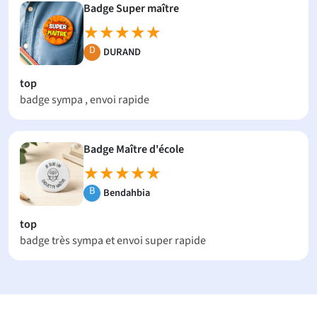
Badge Super maître
★★★★★
★★★★★
D
DURAND
top
badge sympa , envoi rapide
Badge Maître d'école
★★★★★
★★★★★
B
Bendahbia
top
badge très sympa et envoi super rapide