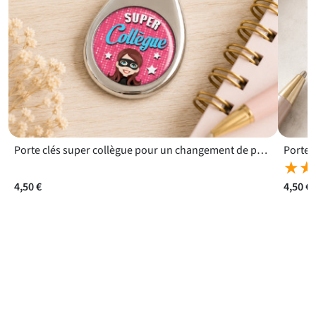
Porte clés super collègue pour un changement de poste
★★
★★
4,50 €
4,50 €